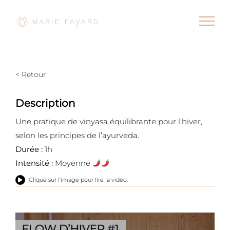
Passer
au
contenu
< Retour
Description
Une pratique de vinyasa équilibrante pour l’hiver,
selon les principes de l’ayurveda.
Durée :
1h
Intensité :
Moyenne
Clique sur l’image pour lire la vidéo.